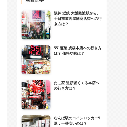
新着記事
阪神 近鉄 大阪難波駅から、
千日前道具屋筋商店街への行
き方は？
551蓬莱 戎橋本店への行き方
は？ 価格や味は？
たこ家 道頓堀くくる本店へ
の行き方は？
なんば駅のコインロッカー9
選：一番安いのは？